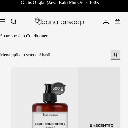
Skip
Gratis Ongkir (Jawa-Bali) Min Order 100K
to
content
Shoppi
cart
Shampoo dan Conditioner
Diurutkan
Menampilkan semua 2 hasil
menurut
yang
terbaru