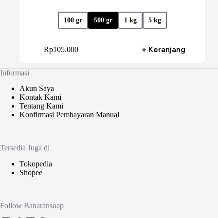
100 gr
500 gr
1 kg
5 kg
Produk
+ Keranjang
Rp
105.000
ini
memiliki
beberapa
Informasi
varian.
Pilihan
Akun Saya
ini
Kontak Kami
dapat
Tentang Kami
diambil
Konfirmasi Pembayaran Manual
di
halaman
produk
Tersedia Juga di
Tokopedia
Shopee
Follow Banaransoap