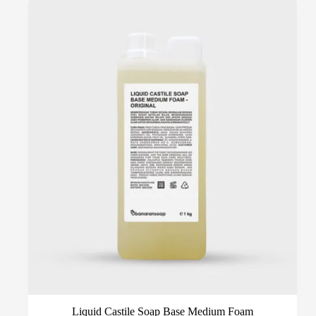
varian.
Pilihan
ini
dapat
diambil
di
halaman
produk
Liquid Castile Soap Base Medium Foam