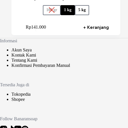
100 gr
1 kg
5 kg
Produk
+ Keranjang
Rp
141.000
ini
memiliki
beberapa
Informasi
varian.
Pilihan
Akun Saya
ini
Kontak Kami
dapat
Tentang Kami
diambil
Konfirmasi Pembayaran Manual
di
halaman
produk
Tersedia Juga di
Tokopedia
Shopee
Follow Banaransoap