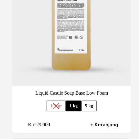
Liquid Castile Soap Base Low Foam
100 gr
1 kg
5 kg
Produk
+ Keranjang
Rp
129.000
ini
memiliki
beberapa