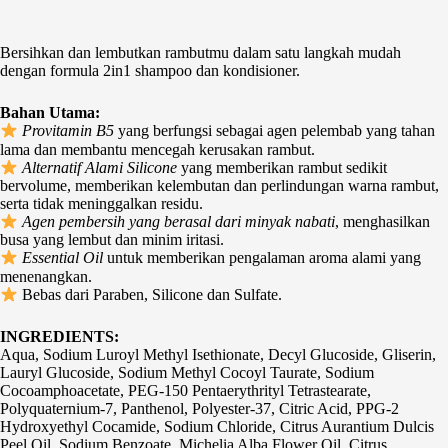
Bersihkan dan lembutkan rambutmu dalam satu langkah mudah
dengan formula 2in1 shampoo dan kondisioner.
Bahan Utama:
Provitamin B5
yang berfungsi sebagai agen pelembab yang tahan
lama dan membantu mencegah kerusakan rambut.
Alternatif Alami Silicone
yang memberikan rambut sedikit
bervolume, memberikan kelembutan dan perlindungan warna rambut,
serta tidak meninggalkan residu.
Agen pembersih yang berasal dari minyak nabati
, menghasilkan
busa yang lembut dan minim iritasi.
Essential Oil
untuk memberikan pengalaman aroma alami yang
menenangkan.
Bebas dari Paraben, Silicone dan Sulfate.
INGREDIENTS:
Aqua, Sodium Luroyl Methyl Isethionate, Decyl Glucoside, Gliserin,
Lauryl Glucoside, Sodium Methyl Cocoyl Taurate, Sodium
Cocoamphoacetate, PEG-150 Pentaerythrityl Tetrastearate,
Polyquaternium-7, Panthenol, Polyester-37, Citric Acid, PPG-2
Hydroxyethyl Cocamide, Sodium Chloride, Citrus Aurantium Dulcis
Peel Oil, Sodium Benzoate, Michelia Alba Flower Oil, Citrus