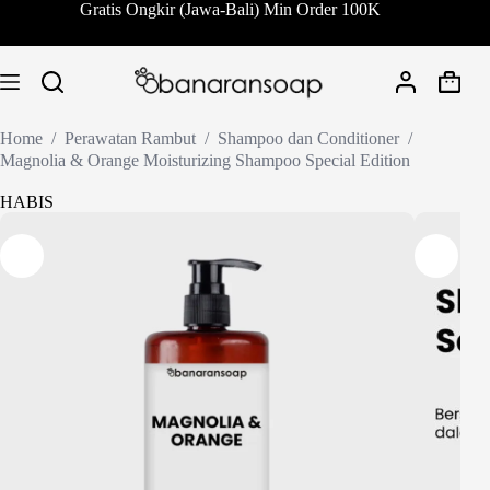
Skip
Gratis Ongkir (Jawa-Bali) Min Order 100K
to
content
Shoppi
cart
Home
/
Perawatan Rambut
/
Shampoo dan Conditioner
/
Magnolia & Orange Moisturizing Shampoo Special Edition
HABIS