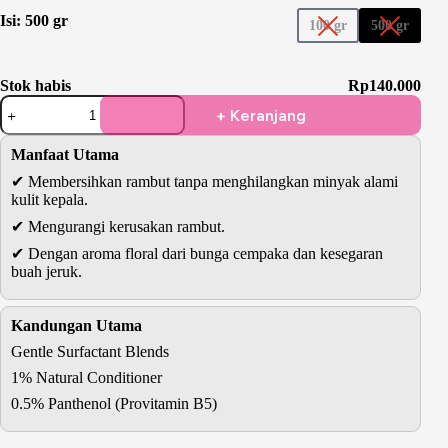
Isi
: 500 gr
100 gr
500 gr
Stok habis
Rp
140.000
Kuantitas
+ Keranjang
Magnolia
&
Orange
Manfaat Utama
Moisturizing
✔ Membersihkan rambut tanpa menghilangkan minyak alami
Shampoo
kulit kepala.
Special
Edition
✔ Mengurangi kerusakan rambut.
✔ Dengan aroma floral dari bunga cempaka dan kesegaran
buah jeruk.
Kandungan Utama
Gentle Surfactant Blends
1% Natural Conditioner
0.5% Panthenol (Provitamin B5)