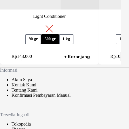
Light Conditioner
90 gr
500 gr
1 kg
100 g
oduk
Produk
+ Keranjang
Rp
143.000
Rp
105.00
ini
miliki
memiliki
berapa
beberapa
Informasi
rian.
varian.
lihan
Pilihan
Akun Saya
ini
Kontak Kami
pat
dapat
Tentang Kami
ambil
diambil
Konfirmasi Pembayaran Manual
di
laman
halaman
oduk
produk
Tersedia Juga di
Tokopedia