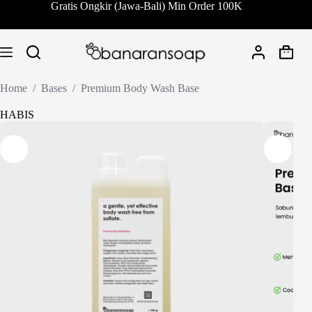
Skip
Gratis Ongkir (Jawa-Bali) Min Order 100K
to
content
Shoppi
cart
Home
/
Bases
/
Premium Body Wash Base
HABIS