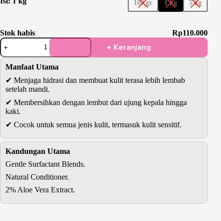
Isi
: 1 kg
100 gr
1 kg
5 kg
Stok habis
Rp
110.000
Kuantitas
+ Keranjang
Premium
Body
Wash
Manfaat Utama
Base
✔ Menjaga hidrasi dan membuat kulit terasa lebih lembab
setelah mandi.
✔ Membersihkan dengan lembut dari ujung kepala hingga
kaki.
✔ Cocok untuk semua jenis kulit, termasuk kulit sensitif.
Kandungan Utama
Gentle Surfactant Blends.
Natural Conditioner.
2% Aloe Vera Extract.