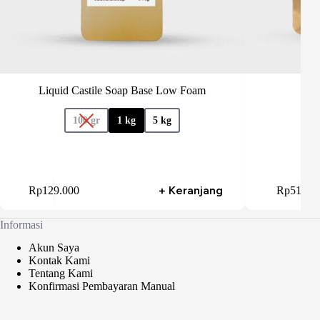
Liquid Castile Soap Base Low Foam
100 gr
1 kg
5 kg
75
oduk
Produk
+ Keranjang
Rp
129.000
Rp
51.00
ini
miliki
memiliki
berapa
beberapa
Informasi
rian.
varian.
lihan
Pilihan
Akun Saya
ini
Kontak Kami
pat
dapat
Tentang Kami
ambil
diambil
Konfirmasi Pembayaran Manual
di
laman
halaman