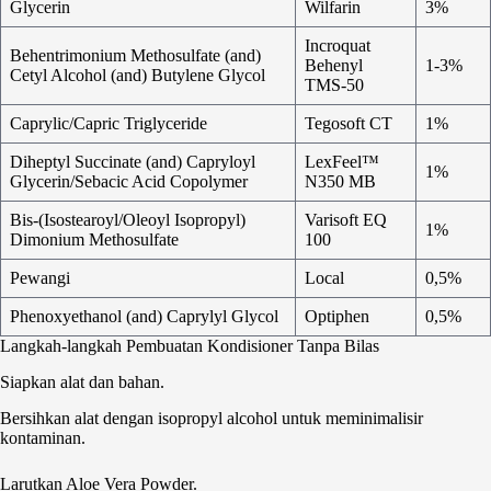
Glycerin
Wilfarin
3%
Incroquat
Behentrimonium Methosulfate (and)
Behenyl
1-3%
Cetyl Alcohol (and) Butylene Glycol
TMS-50
Caprylic/Capric Triglyceride
Tegosoft CT
1%
Diheptyl Succinate (and) Capryloyl
LexFeel™
1%
Glycerin/Sebacic Acid Copolymer
N350 MB
Bis-(Isostearoyl/Oleoyl Isopropyl)
Varisoft EQ
1%
Dimonium Methosulfate
100
Pewangi
Local
0,5%
Phenoxyethanol (and) Caprylyl Glycol
Optiphen
0,5%
Langkah-langkah Pembuatan Kondisioner Tanpa Bilas
Siapkan alat dan bahan.
Bersihkan alat dengan isopropyl alcohol untuk meminimalisir
kontaminan.
Larutkan Aloe Vera Powder.