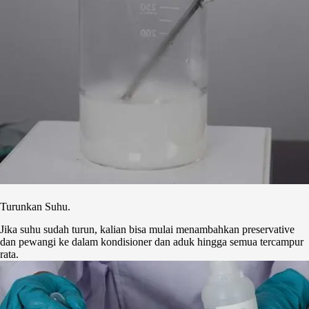
Turunkan Suhu.
Jika suhu sudah turun, kalian bisa mulai menambahkan preservative
dan pewangi ke dalam kondisioner dan aduk hingga semua tercampur
rata.